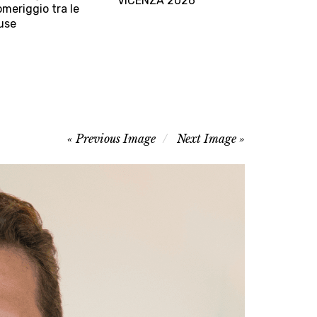
VICENZA 2026
meriggio tra le
d
use
Previous Image
Next Image