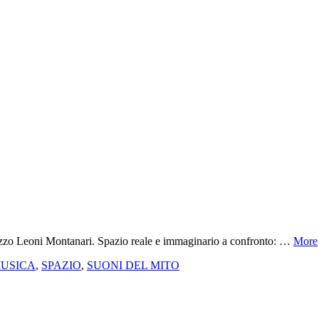
zzo Leoni Montanari. Spazio reale e immaginario a confronto: …
More
USICA
,
SPAZIO
,
SUONI DEL MITO