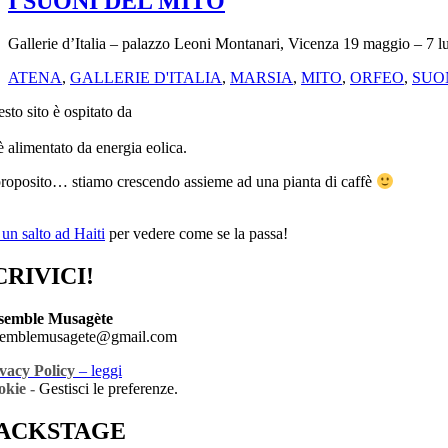
I SUONI DEL MITO
Gallerie d’Italia – palazzo Leoni Montanari, Vicenza 19 maggio – 7 
ATENA
,
GALLERIE D'ITALIA
,
MARSIA
,
MITO
,
ORFEO
,
SUO
sto sito è ospitato da
è alimentato da energia eolica.
roposito… stiamo crescendo assieme ad una pianta di caffè
 un salto ad Haiti
per vedere come se la passa!
CRIVICI!
semble Musagète
semblemusagete@gmail.com
vacy Policy
– leggi
okie -
Gestisci le preferenze.
ACKSTAGE