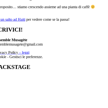
roposito… stiamo crescendo assieme ad una pianta di caffè
 un salto ad Haiti
per vedere come se la passa!
CRIVICI!
semble Musagète
semblemusagete@gmail.com
vacy Policy
– leggi
okie -
Gestisci le preferenze.
ACKSTAGE