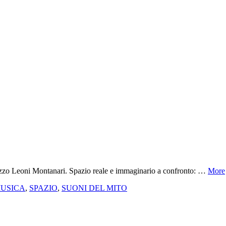
zzo Leoni Montanari. Spazio reale e immaginario a confronto: …
More
USICA
,
SPAZIO
,
SUONI DEL MITO