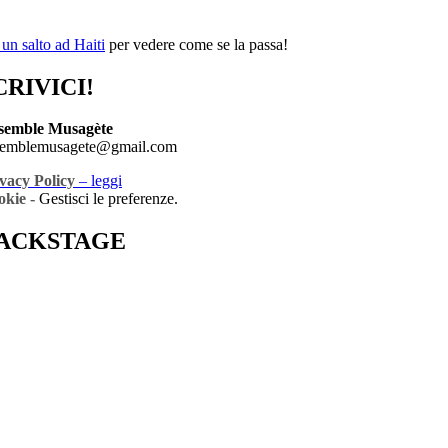
 un salto ad Haiti
per vedere come se la passa!
CRIVICI!
semble Musagète
semblemusagete@gmail.com
vacy Policy
– leggi
okie -
Gestisci le preferenze.
ACKSTAGE