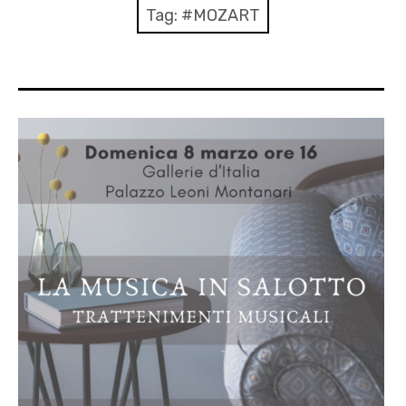
AGENDA
Tag:
#MOZART
ARCHIVIO & MEDIA
CONTATTI
PRESS
XXIV Stagione Pomeriggio tra le Muse
AUTUNNO CLASSICO 2025
MOZART PASSA A VICENZA 2026