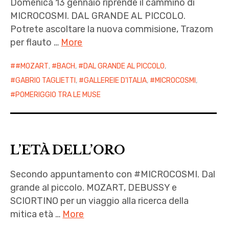
Domenica 13 gennaio riprende il cammino di
MICROCOSMI. DAL GRANDE AL PICCOLO.
Potrete ascoltare la nuova commisione, Trazom
per flauto …
More
#MOZART
,
BACH
,
DAL GRANDE AL PICCOLO
,
GABRIO TAGLIETTI
,
GALLEREIE D'ITALIA
,
MICROCOSMI
,
POMERIGGIO TRA LE MUSE
L’ETÀ DELL’ORO
Secondo appuntamento con #MICROCOSMI. Dal
grande al piccolo. MOZART, DEBUSSY e
SCIORTINO per un viaggio alla ricerca della
mitica età …
More