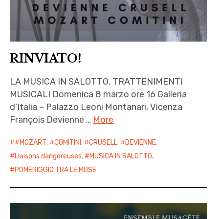
RINVIATO!
LA MUSICA IN SALOTTO. TRATTENIMENTI
MUSICALI Domenica 8 marzo ore 16 Galleria
d’Italia – Palazzo Leoni Montanari, Vicenza
François Devienne …
More
#MOZART
,
COMITINI
,
CRUSELL
,
DEVIENNE
,
Liaisons dangereuses
,
MUSICA IN SALOTTO
,
POMERIGGIO TRA LE MUSE