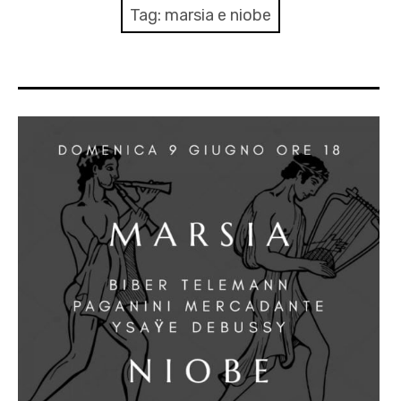
AGENDA
Tag:
marsia e niobe
ARCHIVIO & MEDIA
CONTATTI
PRESS
XXIV Stagione Pomeriggio tra le Muse
AUTUNNO CLASSICO 2025
MOZART PASSA A VICENZA 2026