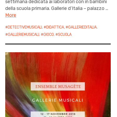
settimana dedicata ai laboratori con in bambini
della scuola primaria. Gallerie d’Italia – palazzo …
More
DETECTIVEMUSICALI
,
DIDATTICA
,
GALLERIEDITALIA
,
GALLERIEMUSICALI
,
GIOCO
,
SCUOLA