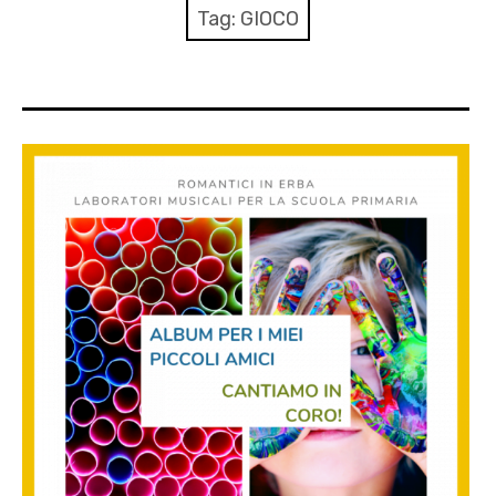
AGENDA
Tag:
GIOCO
ARCHIVIO & MEDIA
CONTATTI
PRESS
XXIV Stagione Pomeriggio tra le Muse
AUTUNNO CLASSICO 2025
MOZART PASSA A VICENZA 2026