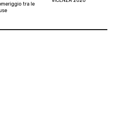
VICENZA 2026
meriggio tra le
d
use