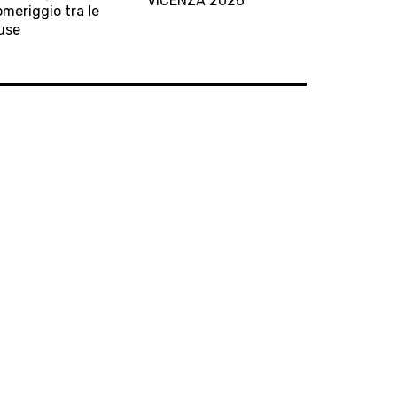
VICENZA 2026
meriggio tra le
d
use