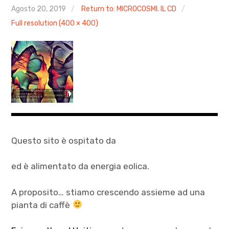
AGENDA
Agosto 20, 2019
Return to: MICROCOSMI. IL CD
Full resolution (400 × 400)
ARCHIVIO & MEDIA
CONTATTI
PRESS
XXIV Stagione Pomeriggio tra le Muse
AUTUNNO CLASSICO 2025
Questo sito è ospitato da
MOZART PASSA A VICENZA 2026
ed è alimentato da energia eolica.
A proposito… stiamo crescendo assieme ad una
pianta di caffè