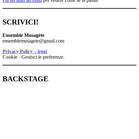
Fai un salto ad Haiti
per vedere come se la passa!
SCRIVICI!
Ensemble Musagète
ensemblemusagete@gmail.com
Privacy Policy
– leggi
Cookie -
Gestisci le preferenze.
BACKSTAGE