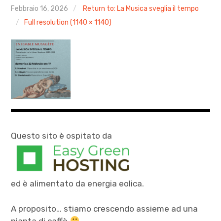
AGENDA
Febbraio 16, 2026
Return to: La Musica sveglia il tempo
Full resolution (1140 × 1140)
ARCHIVIO & MEDIA
CONTATTI
PRESS
XXIV Stagione Pomeriggio tra le Muse
AUTUNNO CLASSICO 2025
Questo sito è ospitato da
MOZART PASSA A VICENZA 2026
ed è alimentato da energia eolica.
A proposito… stiamo crescendo assieme ad una
pianta di caffè