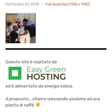
AGENDA
Settembre 20, 2018
Full resolution (1140 × 1140)
ARCHIVIO & MEDIA
CONTATTI
PRESS
XXIV Stagione Pomeriggio tra le Muse
Questo sito è ospitato da
AUTUNNO CLASSICO 2025
MOZART PASSA A VICENZA 2026
ed è alimentato da energia eolica.
A proposito… stiamo crescendo assieme ad una
pianta di caffè