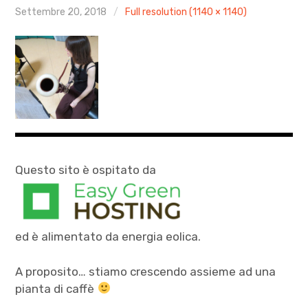
AGENDA
Settembre 20, 2018
Full resolution (1140 × 1140)
ARCHIVIO & MEDIA
CONTATTI
PRESS
XXIV Stagione Pomeriggio tra le Muse
Questo sito è ospitato da
AUTUNNO CLASSICO 2025
MOZART PASSA A VICENZA 2026
ed è alimentato da energia eolica.
A proposito… stiamo crescendo assieme ad una
pianta di caffè