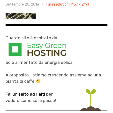
AGENDA
Settembre 20, 2018
Full resolution (1137 × 219)
ARCHIVIO & MEDIA
CONTATTI
Questo sito è ospitato da
PRESS
XXIV Stagione Pomeriggio tra le Muse
ed è alimentato da energia eolica.
AUTUNNO CLASSICO 2025
A proposito… stiamo crescendo assieme ad una
MOZART PASSA A VICENZA 2026
pianta di caffè
Fai un salto ad Haiti
per
vedere come se la passa!