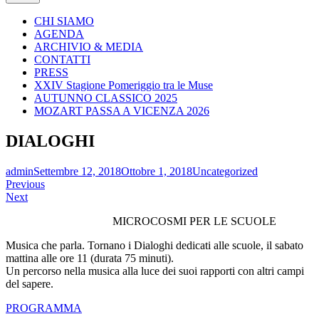
CHI SIAMO
AGENDA
ARCHIVIO & MEDIA
CONTATTI
PRESS
XXIV Stagione Pomeriggio tra le Muse
AUTUNNO CLASSICO 2025
MOZART PASSA A VICENZA 2026
DIALOGHI
admin
Settembre 12, 2018
Ottobre 1, 2018
Uncategorized
Navigazione
Previous
Next
articoli
MICROCOSMI PER LE SCUOLE
Musica che parla. Tornano i Dialoghi dedicati alle scuole, il sabato
mattina alle ore 11 (durata 75 minuti).
Un percorso nella musica alla luce dei suoi rapporti con altri campi
del sapere.
PROGRAMMA