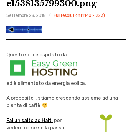
e1538135799300.png
AGENDA
Settembre 28, 2018
Full resolution (1140 × 223)
ARCHIVIO & MEDIA
CONTATTI
PRESS
Questo sito è ospitato da
XXIV Stagione Pomeriggio tra le Muse
AUTUNNO CLASSICO 2025
ed è alimentato da energia eolica.
MOZART PASSA A VICENZA 2026
A proposito… stiamo crescendo assieme ad una
pianta di caffè
Fai un salto ad Haiti
per
vedere come se la passa!