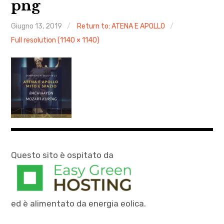
png
AGENDA
Giugno 13, 2019
Return to: ATENA E APOLLO
ARCHIVIO & MEDIA
Full resolution (1140 × 1140)
CONTATTI
PRESS
XXIV Stagione Pomeriggio tra le Muse
AUTUNNO CLASSICO 2025
MOZART PASSA A VICENZA 2026
Questo sito è ospitato da
ed è alimentato da energia eolica.