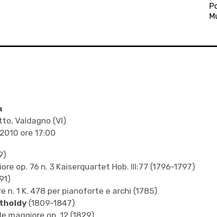
Po
M
a
tto, Valdagno (VI)
2010 ore 17:00
9)
re op. 76 n. 3 Kaiserquartet Hob. III:77 (1796-1797)
91)
e n. 1 K. 478 per pianoforte e archi (1785)
rtholdy
(1809-1847)
le maggiore op. 12 (1829)