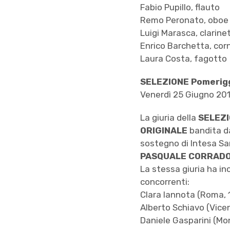
Fabio Pupillo, flauto
Remo Peronato, oboe
Luigi Marasca, clarine
Enrico Barchetta, cor
Laura Costa, fagotto
SELEZIONE Pomerigg
Venerdì 25 Giugno 20
La giuria della
SELEZI
ORIGINALE
bandita da
sostegno di Intesa Sa
PASQUALE CORRAD
La stessa giuria ha ino
concorrenti:
Clara Iannota (Roma, 
Alberto Schiavo (Vice
Daniele Gasparini (Mo