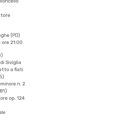
oloncello
ttore
eghe (PD)
 ore 21:00
8)
di Siviglia
tto a fiati
5)
 minore n. 2
81)
ore op. 124
ale