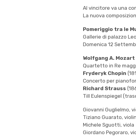
Al vincitore va una c
La nuova composizione
Pomeriggio tra le 
Gallerie di palazzo Le
Domenica 12 Settembr
Wolfgang A. Mozart
Quartetto in Re maggi
Fryderyk Chopin
(18
Concerto per pianofort
Richard Strauss
(18
Till Eulenspiegel (tra
Giovanni Guglielmo, vi
Tiziano Guarato, violi
Michele Sguotti, viola
Giordano Pegoraro, vi