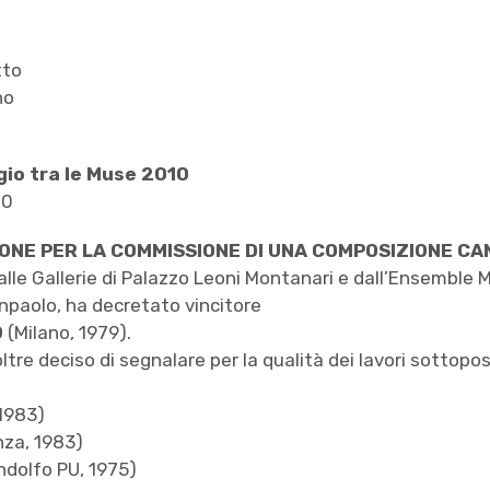
tto
no
io tra le Muse 2010
10
ONE PER LA COMMISSIONE DI UNA COMPOSIZIONE CA
lle Gallerie di Palazzo Leoni Montanari e dall’Ensemble M
npaolo, ha decretato vincitore
O
(Milano, 1979).
ltre deciso di segnalare per la qualità dei lavori sottopos
1983)
nza, 1983)
ndolfo PU, 1975)