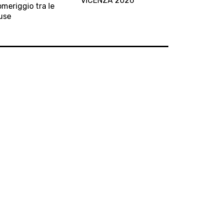
VICENZA 2026
meriggio tra le
d
use