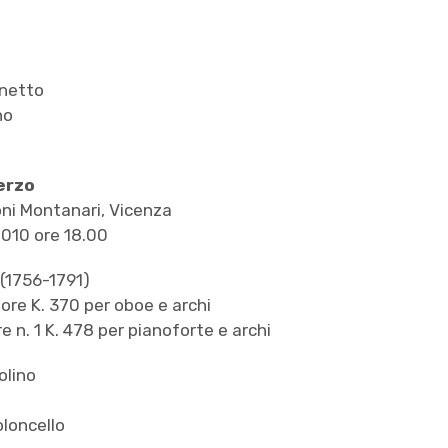
inetto
no
erzo
oni Montanari, Vicenza
010 ore 18.00
(1756-1791)
ore K. 370 per oboe e archi
e n. 1 K. 478 per pianoforte e archi
olino
oloncello