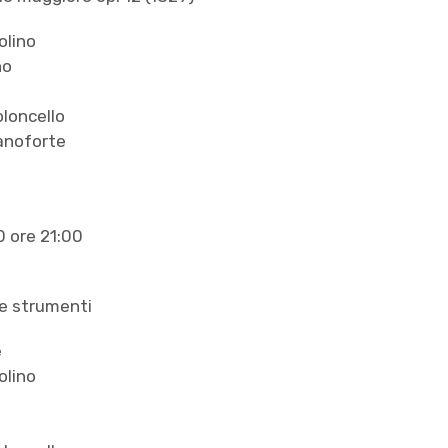
olino
no
oloncello
ianoforte
 ore 21:00
 e strumenti
e
olino