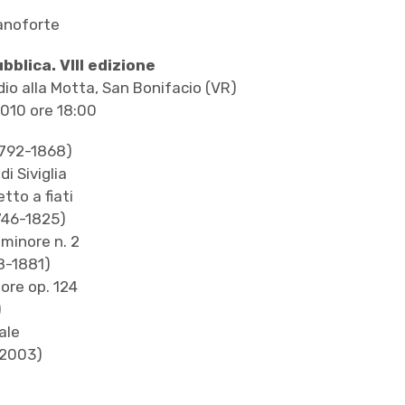
ianoforte
blica. VIII edizione
io alla Motta, San Bonifacio (VR)
010 ore 18:00
1792-1868)
di Siviglia
tto a fiati
746-1825)
 minore n. 2
8-1881)
ore op. 124
)
ale
-2003)