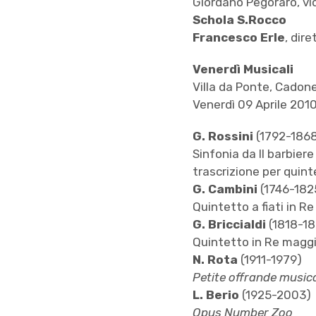
Giordano Pegoraro, vi
Schola S.Rocco
Francesco Erle
, dire
Venerdì Musicali
Villa da Ponte, Cadon
Venerdì 09 Aprile 2010
G. Rossini
(1792-186
Sinfonia da Il barbiere 
trascrizione per quinte
G. Cambini
(1746-182
Quintetto a fiati in Re
G. Briccialdi
(1818-18
Quintetto in Re maggi
N. Rota
(1911-1979)
Petite offrande music
L. Berio
(1925-2003)
Opus Number Zoo