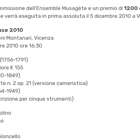
ommissione dell’Ensemble Musagète e un premio di
1200 
 verrà eseguita in prima assoluta il 5 dicembre 2010 a V
Muse 2010
oni Montanari, Vicenza
e 2010 ore 16:30
(1756-1791)
ore K 155
10-1849)
e n. 2 op. 21 (versione cameristica)
64-1949)
scrizione per cinque strumenti)
olino
no
oloncello